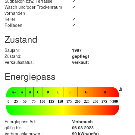
Südbalkon bzw. Terrasse
✓
Wasch und/oder Trockenraum
✓
vorhanden
Keller
✓
Rollladen
✓
Zustand
Baujahr:
1997
Zustand:
gepflegt
Verkaufsstatus:
verkauft
Energiepass
Energiepass Art:
Verbrauch
gültig bis:
06.03.2023
Verbrauchkennwert:
99 kWh/(m²a)